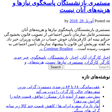
مستمری بازنشستگان پاسخگوی نیازها و
هزینه‌های آنان نیست
Posted on
آوریل 28, 2018
by
مستمری بازنشستگان پاسخگوی نیازها و هزینه‌های آنان
نیستمدیرعامل سازمان تأمین اجتماعی از تصویب قانون بخشودگی
جرائم بیمه ای کارفرمایان خوش حساب در هیأت وزیران خبر داد.
به گفته نوربخش این قانون با پیشنهاد سازمان تأمین اجتماعی به
تصویب رسیده است…
Continue Reading
→
اخبار کارگران
آنان
,
اخبار
,
بازنشستگان
,
پاسخگوی
,
خبر جدید
,
کارگر
,
کارگران
,
مستمری
,
نیازها
,
نیست
,
هزینه‌های
,
و
Search
for:
نوشته‌های تازه
عقب‌ماندگی ۶۸ تا ۸۳ درصدی دستمزد/ گرانی بنزین
سفره‌های خالی کارگران را ذوب می‌کند
پیش‌بینی مهم از آینده بازار مسکن / توافق، قیمت خانه را
افزایش می‌دهد؟
آمار تازه از سفره ایرانی‌ها / کاهش قیمت چند کالا زیر سایه
گرانی‌های سنگین