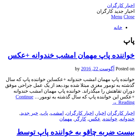
اخبار کارگران
اخبار جدید کارگران
Menu
Close
خانه
پاپ
خواننده پاپ مهمان امشب خندوانه +عکس
Posted on
آگوست 22, 2016
by
خواننده پاپ مهمان امشب خندوانه +عکساین خواننده پاپ که سال
گذشته به تومور مغزی مبتلا شده بود،بعد از یک عمل جراحی موفق
دوران تقاهتش را میگذراند. خواننده پاپ مهمان امشب خندوانه
+عکس این خواننده پاپ که سال گذشته به تومور…
Continue
→
Reading
اخبار کارگران
اخبار
,
اخبار کارگران
,
امشب
,
پاپ
,
خبر جدید
,
خندوانه
,
خواننده
,
عکس
,
کارگر
,
مهمان
بیست ضربه چاقو به خواننده پاپ توسط