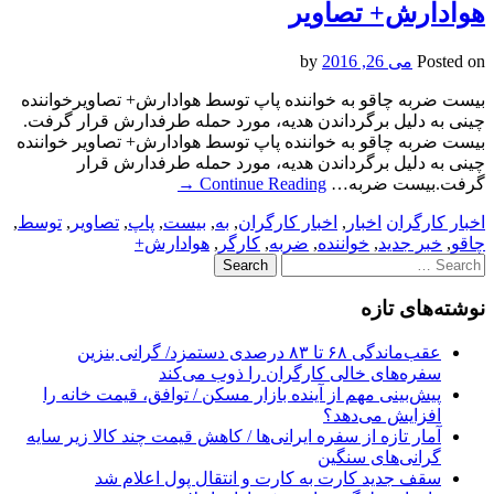
هوادارش+ تصاویر
Posted on
می 26, 2016
by
بیست ضربه چاقو به خواننده پاپ توسط هوادارش+ تصاویرخواننده
چینی به دلیل برگرداندن هدیه، مورد حمله طرفدارش قرار گرفت.
بیست ضربه چاقو به خواننده پاپ توسط هوادارش+ تصاویر خواننده
چینی به دلیل برگرداندن هدیه، مورد حمله طرفدارش قرار
گرفت.بیست ضربه…
Continue Reading
→
اخبار کارگران
اخبار
,
اخبار کارگران
,
به
,
بیست
,
پاپ
,
تصاویر
,
توسط
,
چاقو
,
خبر جدید
,
خواننده
,
ضربه
,
کارگر
,
هوادارش+
Search
for:
نوشته‌های تازه
عقب‌ماندگی ۶۸ تا ۸۳ درصدی دستمزد/ گرانی بنزین
سفره‌های خالی کارگران را ذوب می‌کند
پیش‌بینی مهم از آینده بازار مسکن / توافق، قیمت خانه را
افزایش می‌دهد؟
آمار تازه از سفره ایرانی‌ها / کاهش قیمت چند کالا زیر سایه
گرانی‌های سنگین
سقف جدید کارت به کارت و انتقال پول اعلام شد