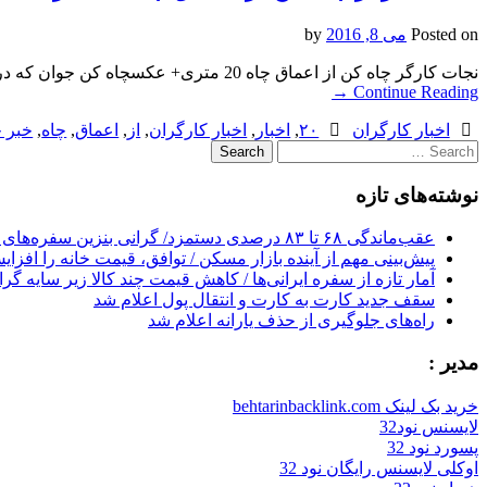
Posted on
می 8, 2016
by
نجات کارگر چاه کن از اعماق چاه 20 متری+ عکسچاه کن جوان که در اعماق چاه 20 متری در منطقه شهر ری گرفتار شده بود با تلاش آتش نشانان نجات یافت. نجات کارگر چاه کن از اعماق چاه 20 متری+…
→
Continue Reading
اخبار کارگران
۲۰
,
اخبار
,
اخبار کارگران
,
از
,
اعماق
,
چاه
,
خبر ج
Search
for:
نوشته‌های تازه
عقب‌ماندگی ۶۸ تا ۸۳ درصدی دستمزد/ گرانی بنزین سفره‌های خالی کارگران را ذوب می‌کند
پیش‌بینی مهم از آینده بازار مسکن / توافق، قیمت خانه را افزا
آمار تازه از سفره ایرانی‌ها / کاهش قیمت چند کالا زیر سایه گر
سقف جدید کارت به کارت و انتقال پول اعلام شد
راه‌های جلوگیری از حذف یارانه اعلام شد
مدیر :
خرید بک لینک behtarinbacklink.com
لایسنس نود32
پسورد نود 32
اوکلی لایسنس رایگان نود 32