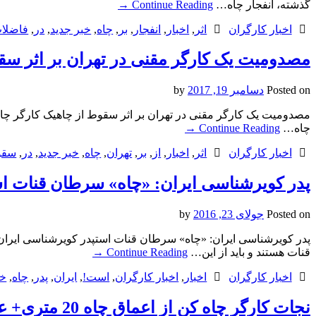
گذشته، انفجار چاه…
Continue Reading
→
اخبار کارگران
اثر
,
اخبار
,
انفجار
,
بر
,
چاه
,
خبر جدید
,
در
,
فاضلا
مصدومیت یک کارگر مقنی در تهران بر اثر سق
Posted on
دسامبر 19, 2017
by
چاه…
Continue Reading
→
اخبار کارگران
اثر
,
اخبار
,
از
,
بر
,
تهران
,
چاه
,
خبر جدید
,
در
,
سقو
پدر کویرشناسی ایران: «چاه» سرطان قنات 
Posted on
جولای 23, 2016
by
قنات هستند و باید از این…
Continue Reading
→
اخبار کارگران
اخبار
,
اخبار کارگران
,
است!
,
ایران
,
پدر
,
چاه
,
خب
نجات کارگر چاه کن از اعماق چاه 20 متری+ عکس