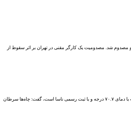
ط از چاهیک کارگر چاه کن در خیابان مولوی تهران هنگام ورود به چاه ۲۵ متری سقوط کرد و مصدوم شد. مصدومیت یک کارگر مقنی در تهران بر اثر سقوط از
پدر کویرشناسی ایران: «چاه» سرطان قنات استپدر کویرشناسی ایران با اشاره به اینکه گرم‌ترین نقطه جهان گندم‌بریان نیست، که چاله لوت با دمای ۷۰.۷ درجه و با ثبت رسمی ناسا است، گفت: چاه‌ها سرطان