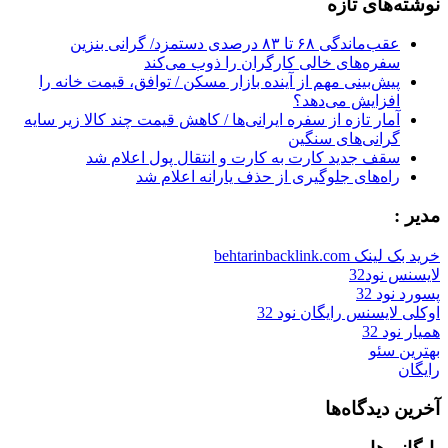
نوشته‌های تازه
عقب‌ماندگی ۶۸ تا ۸۳ درصدی دستمزد/ گرانی بنزین
سفره‌های خالی کارگران را ذوب می‌کند
پیش‌بینی مهم از آینده بازار مسکن / توافق، قیمت خانه را
افزایش می‌دهد؟
آمار تازه از سفره ایرانی‌ها / کاهش قیمت چند کالا زیر سایه
گرانی‌های سنگین
سقف جدید کارت به کارت و انتقال پول اعلام شد
راه‌های جلوگیری از حذف یارانه اعلام شد
مدیر :
خرید بک لینک behtarinbacklink.com
لایسنس نود32
پسورد نود 32
اوکلی لایسنس رایگان نود 32
همیار نود 32
بهترین سئو
رایگان
آخرین دیدگاه‌ها