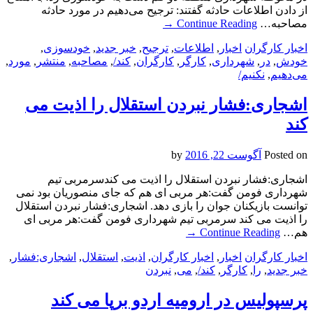
از دادن اطلاعات حادثه گفتند: ترجیح می‌دهیم در مورد حادثه
مصاحبه…
Continue Reading
→
اخبار کارگران
اخبار
,
اطلاعات
,
ترجیح
,
خبر جدید
,
خودسوزی
,
خودش
,
در
,
شهرداری
,
کارگر
,
کارگران
,
کند/
,
مصاحبه
,
منتشر
,
مورد
,
می‌دهیم
,
نکنیم/
اشجاری:فشار نبردن استقلال را اذیت می
کند
Posted on
آگوست 22, 2016
by
اشجاری:فشار نبردن استقلال را اذیت می کندسرمربی تیم
شهرداری فومن گفت:هر مربی ای هم که جای منصوریان بود نمی
توانست بازیکنان جوان را بازی دهد. اشجاری:فشار نبردن استقلال
را اذیت می کند سرمربی تیم شهرداری فومن گفت:هر مربی ای
هم…
Continue Reading
→
اخبار کارگران
اخبار
,
اخبار کارگران
,
اذیت
,
استقلال
,
اشجاری:فشار
,
خبر جدید
,
را
,
کارگر
,
کند/
,
می
,
نبردن
پرسپولیس در ارومیه اردو برپا می کند