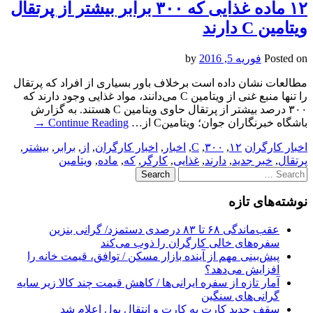
۱۲ ماده غذایی که ۳۰۰ برابر بیشتر از پرتقال
ویتامین C دارند
Posted on
فوریه 5, 2016
by
مطالعات نشان داده است بر‌خلاف باور بسیاری از افراد که پرتقال
را تنها منبع غنی از ویتامین C‌ می‌دانند، مواد غذایی وجود دارند که
۳۰۰ درصد بیشتر از پرتقال حاوی ویتامین C هستند. به گزارش
باشگاه خبرنگاران جوان؛ ویتامینC از…
Continue Reading
→
اخبار کارگران
۱۲
,
۳۰۰
,
C
,
اخبار
,
اخبار کارگران
,
از
,
برابر
,
بیشتر
,
پرتقال
,
خبر جدید
,
دارند
,
غذایی
,
کارگر
,
که
,
ماده
,
ویتامین
Search
for:
نوشته‌های تازه
عقب‌ماندگی ۶۸ تا ۸۳ درصدی دستمزد/ گرانی بنزین
سفره‌های خالی کارگران را ذوب می‌کند
پیش‌بینی مهم از آینده بازار مسکن / توافق، قیمت خانه را
افزایش می‌دهد؟
آمار تازه از سفره ایرانی‌ها / کاهش قیمت چند کالا زیر سایه
گرانی‌های سنگین
سقف جدید کارت به کارت و انتقال پول اعلام شد