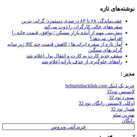
for:
نوشته‌های تازه
عقب‌ماندگی ۶۸ تا ۸۳ درصدی دستمزد/ گرانی بنزین
سفره‌های خالی کارگران را ذوب می‌کند
پیش‌بینی مهم از آینده بازار مسکن / توافق، قیمت خانه را
افزایش می‌دهد؟
آمار تازه از سفره ایرانی‌ها / کاهش قیمت چند کالا زیر سایه
گرانی‌های سنگین
سقف جدید کارت به کارت و انتقال پول اعلام شد
راه‌های جلوگیری از حذف یارانه اعلام شد
مدیر :
خرید بک لینک behtarinbacklink.com
لایسنس نود32
پسورد نود 32
اوکلی لایسنس رایگان نود 32
همیار نود 32
بهترین سئو
رایگان
خرید آنتی ویروس