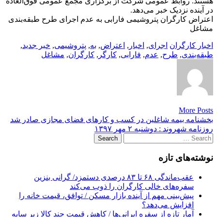
هستند. روابط عمومی شرکت از برگزاری مجمع عمومی فوق‌العاده
در آینده نزدیک خبر می‌دهد.
اعتراض کارگران پتروشیمی فارابی به عدم اجرای طرح طبقه‌بندی
مشاغل
اخبار کارگران
اجرای
,
اخبار
,
اعتراض
,
به
,
پتروشیمی
,
خبر جدید
,
طبقه‌بندی
,
طرح
,
عدم
,
فارابی
,
کارگر
,
کارگران
,
مشاغل
More Posts
Post
بخشنامه بیمه شاغلین در کسب و کارهای فضای مجازی صادر شد
روزنامه شهروند : دوشنبه ۲ مهر ۱۳۹۷
navigation
Search
for:
نوشته‌های تازه
عقب‌ماندگی ۶۸ تا ۸۳ درصدی دستمزد/ گرانی بنزین
سفره‌های خالی کارگران را ذوب می‌کند
پیش‌بینی مهم از آینده بازار مسکن / توافق، قیمت خانه را
افزایش می‌دهد؟
آمار تازه از سفره ایرانی‌ها / کاهش قیمت چند کالا زیر سایه