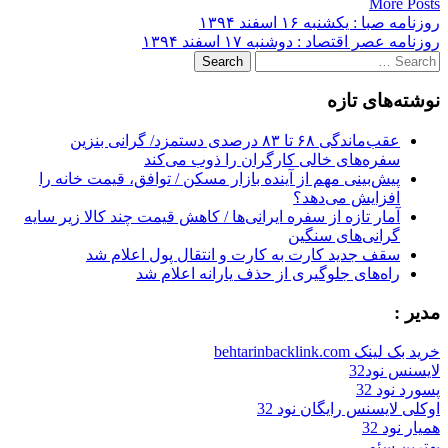
More Posts
Post
روزنامه صبا : یکشنبه‌ ۱۶ اسفند ۱۳۹۴
روزنامه عصر اقتصاد : دوشنبه ۱۷ اسفند ۱۳۹۴
navigation
Search
for:
نوشته‌های تازه
عقب‌ماندگی ۶۸ تا ۸۳ درصدی دستمزد/ گرانی بنزین
سفره‌های خالی کارگران را ذوب می‌کند
پیش‌بینی مهم از آینده بازار مسکن / توافق، قیمت خانه را
افزایش می‌دهد؟
آمار تازه از سفره ایرانی‌ها / کاهش قیمت چند کالا زیر سایه
گرانی‌های سنگین
سقف جدید کارت به کارت و انتقال پول اعلام شد
راه‌های جلوگیری از حذف یارانه اعلام شد
مدیر :
خرید بک لینک behtarinbacklink.com
لایسنس نود32
پسورد نود 32
اوکلی لایسنس رایگان نود 32
همیار نود 32
بهترین سئو