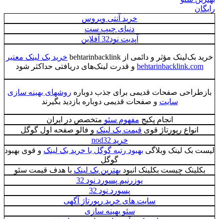
رایگان
خرید آنتی ویروس
دنیای چیپ ست
آپدیت نود32 آفلاین
خرید بک‌لینک مؤثر و دائمی از behtarinbacklink
خرید بک لینک معتبر
behtarinbacklink.com
و قدرت لینک‌های دریافتی حداکثر شود
بازطراحی صفحات قدیمی برای جذب دوباره
روشهای بهینه سازی
سایت
و صفحات قدیمی دوباره بازدید بگیرند
انجام پکیج
مفهوم سئو
متخصص در ایران
انواع رپورتاژ قوی
قیمت بک لینک
و فالو صفحه اول گوگل
خرید nod32
لیست بک لینک وبلاگی
بهبود رتبه‌ گوگل با خرید بک لینک
و قوی بهبود
گوگل
بکلینک چیست بکلینک انبود
بهترین بک لینک
با هدف قیمت سئو
یوزرنیم پسورد نود 32
پسورد نود 32
سایت های خرید رپورتاژ آگهی
سئو بهینه سازی