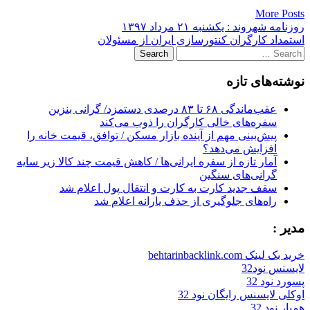
More Posts
Post
روزنامه شهروند : یکشنبه‌ ۲۱ مرداد ۱۳۹۷
استمداد کارگران کنتورسازی ایران از مسئولان
navigation
Search
for:
نوشته‌های تازه
عقب‌ماندگی ۶۸ تا ۸۳ درصدی دستمزد/ گرانی بنزین
سفره‌های خالی کارگران را ذوب می‌کند
پیش‌بینی مهم از آینده بازار مسکن / توافق، قیمت خانه را
افزایش می‌دهد؟
آمار تازه از سفره ایرانی‌ها / کاهش قیمت چند کالا زیر سایه
گرانی‌های سنگین
سقف جدید کارت به کارت و انتقال پول اعلام شد
راه‌های جلوگیری از حذف یارانه اعلام شد
مدیر :
خرید بک لینک behtarinbacklink.com
لایسنس نود32
پسورد نود 32
اوکلی لایسنس رایگان نود 32
همیار نود 32