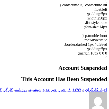
}
#contactinfo li, .contactinfo li {
float:left;
padding:5px;
width:250px;
list-style:none;
font-size:14px;
}
p.troubleshoot {
font-style:italic;
border:dashed 1px #dfe9ed;
padding:5px;
margin:10px 0 0 0;
}
Account Suspended
This Account Has Been Suspended
اخبار کارگران
:
,
۱۳۹۷
,
۸
,
اخبار
,
خبر جدید
,
دوشنبه
,
روزنامه
,
کارگر
,
ک