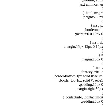
padding:25px;
text-align:center;
}
* html .msg {
height:206px;
}
.msg p {
border:none;
margin:0 0 10px 0;
}
.msg ul {
margin:15px 15px 0 15px;
}
li {
margin:10px 0;
}
.note {
font-style:italic;
border-bottom:1px solid #cae0e5;
border-top:1px solid #cae0e5;
padding:15px 0;
margin-right:50px;
}
#contactinfo, .contactinfo {
padding:5px 0;