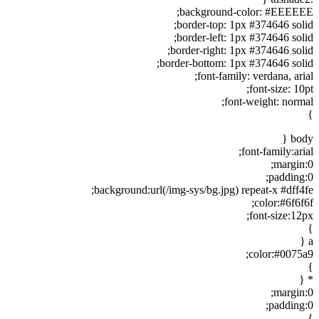
background-color: #EEEEEE;
border-top: 1px #374646 solid;
border-left: 1px #374646 solid;
border-right: 1px #374646 solid;
border-bottom: 1px #374646 solid;
font-family: verdana, arial;
font-size: 10pt;
font-weight: normal;
}
body {
font-family:arial;
margin:0;
padding:0;
background:url(/img-sys/bg.jpg) repeat-x #dff4fe;
color:#6f6f6f;
font-size:12px;
}
a {
color:#0075a9;
}
* {
margin:0;
padding:0;
}