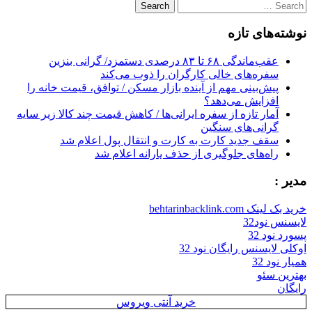
Search
for:
نوشته‌های تازه
عقب‌ماندگی ۶۸ تا ۸۳ درصدی دستمزد/ گرانی بنزین
سفره‌های خالی کارگران را ذوب می‌کند
پیش‌بینی مهم از آینده بازار مسکن / توافق، قیمت خانه را
افزایش می‌دهد؟
آمار تازه از سفره ایرانی‌ها / کاهش قیمت چند کالا زیر سایه
گرانی‌های سنگین
سقف جدید کارت به کارت و انتقال پول اعلام شد
راه‌های جلوگیری از حذف یارانه اعلام شد
مدیر :
خرید بک لینک behtarinbacklink.com
لایسنس نود32
پسورد نود 32
اوکلی لایسنس رایگان نود 32
همیار نود 32
بهترین سئو
رایگان
خرید آنتی ویروس