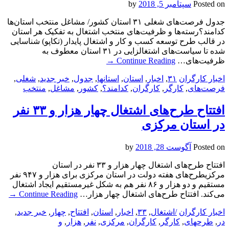
Posted on
سپتامبر 5, 2018
by
جدول فرصت‌های شغلی ۳۱ استان کشور/ مشاغل منتخب استان‌ها
کدامند؟رسته‌ها و ظرفیت‌های منتخب اشتغال به تفکیک هر استان
در قالب طرح توسعه کسب و کار و اشتغال پایدار (تکاپو) شناسایی
شده تا سیاست‌های اشتغالزایی در ۳۱ استان معطوف به
ظرفیت‌های…
Continue Reading
→
اخبار کارگران
۳۱
,
اخبار
,
استان
,
استانها
,
جدول
,
خبر جدید
,
شغلی
,
فرصت‌های
,
کارگر
,
کارگران
,
کدامند؟
,
کشور
,
مشاغل
,
منتخب
افتتاح طرح‌های اشتغال چهار هزار و ۳۳ نفر
در استان مرکزی
Posted on
آگوست 28, 2018
by
افتتاح طرح‌های اشتغال چهار هزار و ۳۳ نفر در استان
مرکزیطرح‌های هفته دولت در استان مرکزی برای هزار و ۹۴۷ نفر
مستقیم و دو هزار و ۸۶ نفر هم به شکل غیرمستقیم ایجاد اشتغال
می‌کند. افتتاح طرح‌های اشتغال چهار هزار…
Continue Reading
→
اخبار کارگران
/اشتغال
,
۳۳
,
اخبار
,
استان
,
افتتاح
,
چهار
,
خبر جدید
,
در
,
طرحهای
,
کارگر
,
کارگران
,
مرکزی
,
نفر
,
هزار
,
و