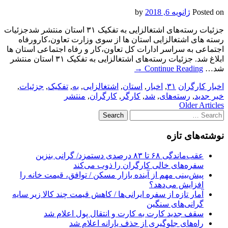
Posted on
ژانویه 6, 2018
by
جزئیات رسته‌های اشتغالزایی به تفکیک ۳۱ استان منتشر شدجزئیات
رسته های اشتغالزایی استان ها از سوی وزارت تعاون،کارورفاه
اجتماعی به سراسر ادارات کل تعاون،کار و رفاه اجتماعی استان ها
ابلاغ شد. جزئیات رسته‌های اشتغالزایی به تفکیک ۳۱ استان منتشر
شد…
Continue Reading
→
اخبار کارگران
۳۱
,
اخبار
,
استان
,
اشتغالزایی
,
به
,
تفکیک
,
جزئیات
,
خبر جدید
,
رسته‌های
,
شد
,
کارگر
,
کارگران
,
منتشر
Post
Older Articles
Search
navigation
for:
نوشته‌های تازه
عقب‌ماندگی ۶۸ تا ۸۳ درصدی دستمزد/ گرانی بنزین
سفره‌های خالی کارگران را ذوب می‌کند
پیش‌بینی مهم از آینده بازار مسکن / توافق، قیمت خانه را
افزایش می‌دهد؟
آمار تازه از سفره ایرانی‌ها / کاهش قیمت چند کالا زیر سایه
گرانی‌های سنگین
سقف جدید کارت به کارت و انتقال پول اعلام شد
راه‌های جلوگیری از حذف یارانه اعلام شد