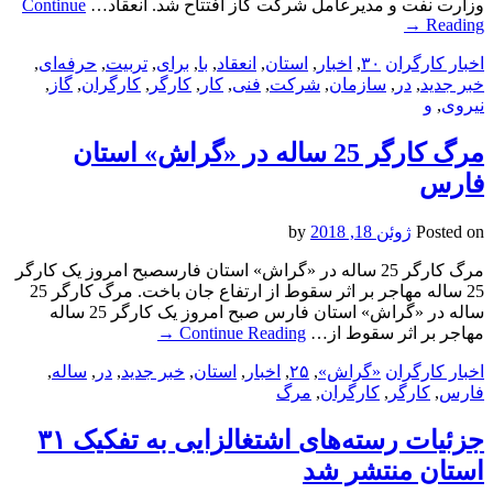
وزارت نفت و مدیرعامل شرکت گاز افتتاح شد. انعقاد…
Continue
→
Reading
اخبار کارگران
۳۰
,
اخبار
,
استان
,
انعقاد
,
با
,
برای
,
تربیت
,
حرفه‌ای
,
خبر جدید
,
در
,
سازمان
,
شرکت
,
فنی
,
کار
,
کارگر
,
کارگران
,
گاز
,
نیروی
,
و
مرگ کارگر 25 ساله در «گراش» استان
فارس
Posted on
ژوئن 18, 2018
by
مرگ کارگر 25 ساله در «گراش» استان فارسصبح امروز یک کارگر
25 ساله مهاجر بر اثر سقوط از ارتفاع جان باخت. مرگ کارگر 25
ساله در «گراش» استان فارس صبح امروز یک کارگر 25 ساله
مهاجر بر اثر سقوط از…
Continue Reading
→
اخبار کارگران
«گراش»
,
۲۵
,
اخبار
,
استان
,
خبر جدید
,
در
,
ساله
,
فارس
,
کارگر
,
کارگران
,
مرگ
جزئیات رسته‌های اشتغالزایی به تفکیک ۳۱
استان منتشر شد