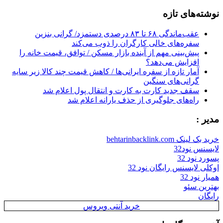
for:
نوشته‌های تازه
عقب‌ماندگی ۶۸ تا ۸۳ درصدی دستمزد/ گرانی بنزین
سفره‌های خالی کارگران را ذوب می‌کند
پیش‌بینی مهم از آینده بازار مسکن / توافق، قیمت خانه را
افزایش می‌دهد؟
آمار تازه از سفره ایرانی‌ها / کاهش قیمت چند کالا زیر سایه
گرانی‌های سنگین
سقف جدید کارت به کارت و انتقال پول اعلام شد
راه‌های جلوگیری از حذف یارانه اعلام شد
مدیر :
خرید بک لینک behtarinbacklink.com
لایسنس نود32
پسورد نود 32
اوکلی لایسنس رایگان نود 32
همیار نود 32
بهترین سئو
رایگان
خرید آنتی ویروس