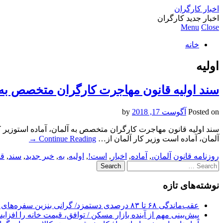
اخبار کارگران
اخبار جدید کارگران
Menu
Close
خانه
اولیه
سند اولیه قانون مهاجرت کارگران متخصص به 
Posted on
آگوست 17, 2018
by
سند اولیه قانون مهاجرت کارگران متخصص به آلمان، آماده استوزیر 
آلمان، آماده است وزیر کار آلمان از…
Continue Reading
→
روزنامه قانون
آلمان،
,
آماده
,
اخبار
,
است!
,
اولیه
,
به
,
خبر جدید
,
سند
,
قا
Search
for:
نوشته‌های تازه
عقب‌ماندگی ۶۸ تا ۸۳ درصدی دستمزد/ گرانی بنزین سفره‌های خالی کارگران را ذوب می‌کند
پیش‌بینی مهم از آینده بازار مسکن / توافق، قیمت خانه را افزا