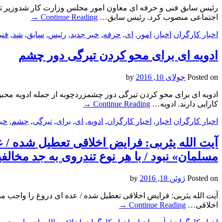
رئیس سابق فنی و حرفه ای معاون امور مجلس وزارت کار شدوزیر تعاون
اجتماعی منصوب کرد. رئیس سابق…
Continue Reading
→
اخبار کارگران
اخبار
,
امور
,
ای
,
حرفه
,
خبر جدید
,
رئیس
,
سابق
,
شد
,
فن
ادویه ای برای محو کردن تیرگی دور چشم
Posted on
جولای 10, 2016
by
ادویه ای برای محو کردن تیرگی دور چشمزردچوبه از جمله ادویه محب
کارایی دارند. ادویه…
Continue Reading
→
اخبار کارگران
اخبار
,
اخبار کارگران
,
ادویه
,
ای
,
برای
,
تیرگی
,
چشم
,
خبر
آیت الله یثربی: فرایض اخلاقی تعطیل شده / ع
مسلمان» نبود / با هر نوع تندروی به جد مخالفی
Posted on
ژوئن 18, 2016
by
آیت الله یثربی: فرایض اخلاقی تعطیل شده / عده ای دروغ را واجب می‌د
اخلاقی…
Continue Reading
→