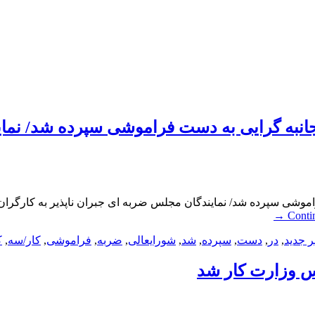
انبه گرایی به دست فراموشی سپرده شد/ نمای
شی سپرده شد/ نمایندگان مجلس ضربه ای جبران ناپذیر به کارگران وار
→
Conti
ر جدید
,
در
,
دست
,
سپرده
,
شد
,
شورایعالی
,
ضربه
,
فراموشی
,
کار/سه
,
ک
س وزارت کار شد