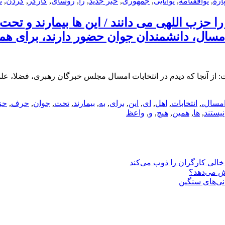
اره
,
توافقنامه
,
توانایی
,
جمهوری
,
خبر جدید
,
را
,
روسای
,
کارگر
,
کردن
,
ن
ا حزب اللهی می دانند / این ها بیمارند و تحت
 امسال، دانشمندان جوان حضور دارند، برای همی
از آنجا که دیدم در انتخابات امسال مجلس خبرگان رهبری، فضلا، علما
مسال،
,
انتخابات
,
اهل
,
ای
,
این
,
برای
,
به
,
بیمارند
,
تحت
,
جوان
,
حرف
,
حز
نیستند
,
ها
,
همین
,
هیچ
,
و
,
واعظ
یش می‌دهد؟
انی‌های سنگین