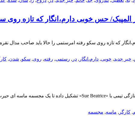
د
,
به
,
تعطیل
,
تندروی
,
جد
,
خانم
,
خبر جدید
,
در
,
دروغ
,
را
,
شان
,
شده
,
عده
لمپیک/ حس خوبی دارم،انگار که تازه روی سک
نگار که تازه روی سکو رفته امرستمی را حالا باید صاحب مدال نقره
,
خبر جدید
,
خوبی
,
دارم،انگار
,
در
,
رستمی
,
رفته
,
روی
,
سکو
,
شدن
,
کار
,
کارگر
,
ماسه
,
مجسمه