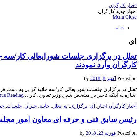
اخبار کارگران
اخبار جدید کارگران
Menu
Close
خانه
ای
تعلل در برگزاری جلسات شورایعالی کار/سه ج
کارگران وارد نمودند
Posted on
اکتبر 8, 2018
by
تعلل در برگزاری جلسات شورایعالی کار/سه جانبه گرایی به دست فرامو
اشاره به اینکه تاخیر در مشخص شدن وزیر تعاون ،کار…
nue Reading
اخبار کارگران
اخبار
,
ای
,
برگزاری
,
به
,
تعلل
,
جانبه
,
جبران
,
جلسات
,
خب
رئیس سابق فنی و حرفه ای معاون امور مجل
Posted on
فوریه 23, 2018
by