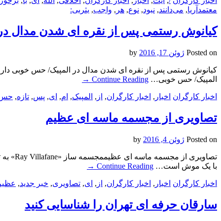
اخبار کارگران
/
,
آیت
,
اخبار
,
اخبار کارگران
,
اخلاقی
,
الله
,
ای
,
با
,
برخور
معتمدآریا
,
می‌دانند
,
نبود
,
نوع
,
هر
,
واجب
,
یثربی:
کیانوش رستمی پس از نقره ای شدن مدال در ا
Posted on
ژوئن 17, 2016
by
کیانوش رستمی پس از نقره ای شدن مدال در المپیک/ حس خوبی دارم،ا
المپیک/ حس خوبی…
Continue Reading
→
اخبار کارگران
اخبار
,
اخبار کارگران
,
از
,
المپیک
,
ام
,
ای
,
پس
,
تازه
,
حس
تصاویری از مجسمه ماسه ای عظیم
Posted on
ژوئن 4, 2016
by
با یک موش است…
Continue Reading
→
اخبار کارگران
اخبار
,
اخبار کارگران
,
از
,
ای
,
تصاویری
,
خبر جدید
,
عظیم
سارقان حرفه ای تهران را شناسایی کنید