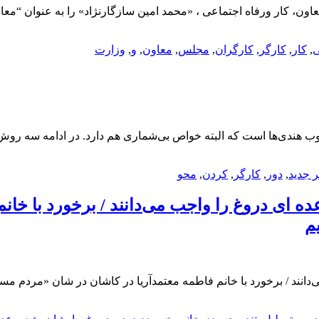
، کار ورفاه اجتماعی ، «محمد امین سازگارنژاد» را به عنوان “معاو
ی
,
کار
,
کارگر
,
کارگران
,
مجلس
,
معاون
,
و
,
وزارت
وب هندی‌ها است که البته خواص بی‌شماری هم دارد. در ادامه سه رو
 جدید
,
دور
,
کارگر
,
کردن
,
محو
ده ای دروغ را واجب می‌دانند / برخورد با خان
م
انند / برخورد با خانم فاطمه معتمدآریا در کاشان در شان «مردم مسلما