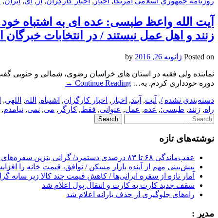
روزنامه جمهوري اسلامي
آمریکا
,
اخبار
,
اخبار کارگران
,
از
,
ای
,
ایران
,
پ
آیت الله واعظ طبسی: عده ای به اشتباه خود ر
زنند و اهل عمل نیستند / در انتخابات خبرگان
Posted on
ژانویه 26, 2016
by
نماینده ولی فقیه در استان های خراسان رضوی، شمالی و جنوبی گفت: 
دوره خودداری کردم. به…
Continue Reading
→
دسته‌بندی نشده
/
,
آیت
,
آیند
,
اخبار
,
اخبار کارگران
,
اشتباه
,
الله
,
اللهی
,
ا
راه
,
زنند
,
طبسی:
,
عده
,
عمل
,
عنوانی
,
فقط
,
کارگر
,
می
,
نمی
,
نیامدم
,
Search
for:
نوشته‌های تازه
عقب‌ماندگی ۶۸ تا ۸۳ درصدی دستمزد/ گرانی بنزین سفره‌های خالی کارگران را ذوب می‌کند
پیش‌بینی مهم از آینده بازار مسکن / توافق، قیمت خانه را افزا
آمار تازه از سفره ایرانی‌ها / کاهش قیمت چند کالا زیر سایه گر
سقف جدید کارت به کارت و انتقال پول اعلام شد
راه‌های جلوگیری از حذف یارانه اعلام شد
مدیر :