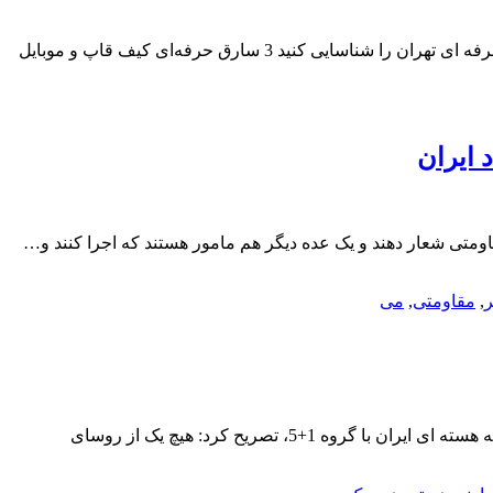
سارقان حرفه ای تهران را شناسایی کنید3 سارق حرفه‌ای کیف قاپ و موبایل قاپ پایتخت توسط پلیس شناسایی و دستگیر شدند. سارقان حرفه ای تهران را شناسایی کنید 3 سارق حرفه‌ای کیف قاپ و موبایل
اومتی شعار دهند و یک عده دیگر هم مامور هستند که اجرا کنند و…
ر
,
مقاومتی
,
می
«مارک دوب ویتز» رئیس بنیاد حمایت از دموکراسی در واکنش به ادعای برخی نامزدهای ریاست جمهوری آمریکا مبنی بر پاره کردن توافقنامه هسته ای ایران با گروه 1+5، تصریح کرد: هیچ یک از روسای