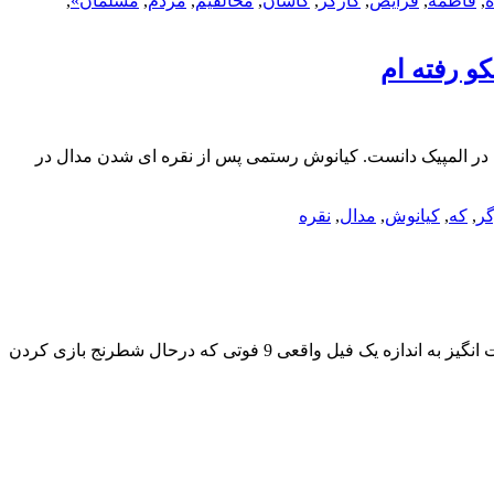
,
فاطمه
,
فرایض
,
کارگر
,
کاشان
,
مخالفیم
,
مردم
,
مسلمان»
,
و رفته ام
 در المپیک دانست. کیانوش رستمی پس از نقره ای شدن مدال در
گر
,
که
,
کیانوش
,
مدال
,
نقره
تصاویری از مجسمه ماسه ای عظیممجسمه ساز «Ray Villafane» به تازگی تیمی با «Sue Beatrice» تشکیل داده تا یک مجسمه ماسه ای حیرت انگیز به اندازه یک فیل واقعی 9 فوتی که درحال شطرنج بازی کردن