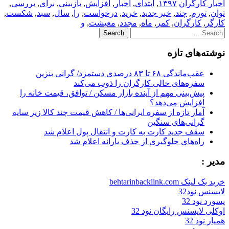
اخبار کارگران
۱۳۹۷
,
ابتدای
,
اخبار
,
افزایش
,
بازبینی
,
برای
,
بررسی
,
توان
,
تورم
,
چند
,
خبر جدید
,
خرید
,
درخواست
,
را
,
سال
,
سبد
,
شکست
,
کارگر
,
کارگران
,
کمر
,
ماه
,
مجدد
,
معیشت
,
و
Search
for:
نوشته‌های تازه
عقب‌ماندگی ۶۸ تا ۸۳ درصدی دستمزد/ گرانی بنزین
سفره‌های خالی کارگران را ذوب می‌کند
پیش‌بینی مهم از آینده بازار مسکن / توافق، قیمت خانه را
افزایش می‌دهد؟
آمار تازه از سفره ایرانی‌ها / کاهش قیمت چند کالا زیر سایه
گرانی‌های سنگین
سقف جدید کارت به کارت و انتقال پول اعلام شد
راه‌های جلوگیری از حذف یارانه اعلام شد
مدیر :
خرید بک لینک behtarinbacklink.com
لایسنس نود32
پسورد نود 32
اوکلی لایسنس رایگان نود 32
همیار نود 32