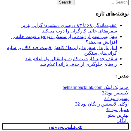
Search
for:
نوشته‌های تازه
عقب‌ماندگی ۶۸ تا ۸۳ درصدی دستمزد/ گرانی بنزین
سفره‌های خالی کارگران را ذوب می‌کند
پیش‌بینی مهم از آینده بازار مسکن / توافق، قیمت خانه را
افزایش می‌دهد؟
آمار تازه از سفره ایرانی‌ها / کاهش قیمت چند کالا زیر سایه
گرانی‌های سنگین
سقف جدید کارت به کارت و انتقال پول اعلام شد
راه‌های جلوگیری از حذف یارانه اعلام شد
مدیر :
خرید بک لینک behtarinbacklink.com
لایسنس نود32
پسورد نود 32
اوکلی لایسنس رایگان نود 32
همیار نود 32
بهترین سئو
رایگان
خرید آنتی ویروس