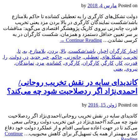
Posted on
مارس 4, 2018
by
دولت تشکل‌های کارگری را به تعطیلی کشانده تا حاکم بلامنازع
باشد/شکست نمایندگان کارگری در بالا بردن مزد یعنی تخریب
قدرت چانه‌زنی نیروی کاریک پژوهشگر اقتصادی می‌گوید: مناقشات
بر سر تعیین حداقل دستمزد و همزمان، شکست کارگران در به
کرسی نشاندن…
Continue Reading
→
اخبار کارگران
اخبار
,
باشد/شکست
,
بالا
,
بردن
,
بلامنازع
,
به
,
تا
,
تخریب
,
تشکل‌های
,
تعطیلی
,
چانه‌زنی
,
حاکم
,
خبر جدید
,
در
,
دولت
,
را
,
قدرتِ
,
کار
,
کارگر
,
کارگران
,
کارگری
,
کشانده
,
مزد
,
نمایندگان
,
نیروی
,
یعنی
کاندیدای سایه در نقش تخریب روحانی/
احمدی‌نژاد اگر ردصلاحیت شود چه می‌کند؟
Posted on
ژوئن 15, 2016
by
کاندیدای سایه در نقش تخریب روحانی/احمدی‌نژاد اگر ردصلاحیت
شود چه می‌کند؟احمدی‌نژاد در عین تخریب دولت روحانی سعی
می‌کند تا در جهت اعاده سیاسی اقدام و از عملکرد دولت خود دفاع
کند و مهمتر از همه یک تسهیل‌گر برای کاهش محبوبیب…
Continue
→
Reading