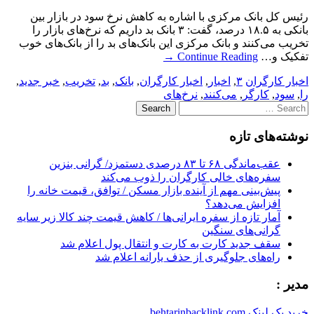
رئیس کل بانک مرکزی با اشاره به کاهش نرخ سود در بازار بین
بانکی به ۱۸.۵ درصد، گفت: ۳ بانک بد داریم که نرخ‌های بازار را
تخریب می‌کنند و بانک مرکزی این بانک‌های بد را از بانک‌های خوب
تفکیک و…
Continue Reading
→
اخبار کارگران
۳
,
اخبار
,
اخبار کارگران
,
بانک
,
بد
,
تخریب
,
خبر جدید
,
را
,
سود
,
کارگر
,
می‌کنند
,
نرخ‌های
Search
for:
نوشته‌های تازه
عقب‌ماندگی ۶۸ تا ۸۳ درصدی دستمزد/ گرانی بنزین
سفره‌های خالی کارگران را ذوب می‌کند
پیش‌بینی مهم از آینده بازار مسکن / توافق، قیمت خانه را
افزایش می‌دهد؟
آمار تازه از سفره ایرانی‌ها / کاهش قیمت چند کالا زیر سایه
گرانی‌های سنگین
سقف جدید کارت به کارت و انتقال پول اعلام شد
راه‌های جلوگیری از حذف یارانه اعلام شد
مدیر :
خرید بک لینک behtarinbacklink.com