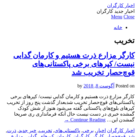
اخبار کارگران
اخبار جدید کارگران
Menu
Close
خانه
تخریب
کارگر مزارع ذرت هستیم و کارمان گدایی
نیست/ کپرهای برخی پاکستانی‌های
قوچ‌حصار تخریب شد
Posted on
آگوست 8, 2018
by
کارگر مزارع ذرت هستیم و کارمان گدایی نیست/ کپرهای برخی
پاکستانی‌های قوچ‌حصار تخریب شدبعداز گذشت پنج روز از تخریب
کپرهای بلوچ‌های پاکستانی گفته می‌شود هنوز از شش کودک
گمشده خبری در دست نیست حال آنکه فرمانداری ری صریحا
گمشدن این…
Continue Reading
→
اخبار کارگران
اخبار
,
برخی
,
پاکستانی‌های
,
تخریب
,
خبر جدید
,
ذرت
,
شد
,
قوچ‌حصار
,
کارگر
,
کارگران
,
کارمان
,
کپرهای
,
گدایی
,
مزارع
,