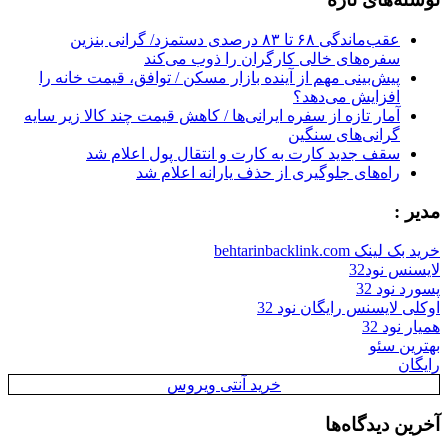
عقب‌ماندگی ۶۸ تا ۸۳ درصدی دستمزد/ گرانی بنزین
سفره‌های خالی کارگران را ذوب می‌کند
پیش‌بینی مهم از آینده بازار مسکن / توافق، قیمت خانه را
افزایش می‌دهد؟
آمار تازه از سفره ایرانی‌ها / کاهش قیمت چند کالا زیر سایه
گرانی‌های سنگین
سقف جدید کارت به کارت و انتقال پول اعلام شد
راه‌های جلوگیری از حذف یارانه اعلام شد
مدیر :
خرید بک لینک behtarinbacklink.com
لایسنس نود32
پسورد نود 32
اوکلی لایسنس رایگان نود 32
همیار نود 32
بهترین سئو
رایگان
خرید آنتی ویروس
آخرین دیدگاه‌ها