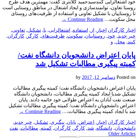
خود اشتغالزایی کنندسیدحمید کلانتری گفت: مهمترین هدف طرح
روستا تعاون، توانمندسازی و ایجاد اشتغال در مناطق روستایی است
تا روستاییان با تشکیل تعاونی و استفاده از ظرفیت‌های روستای
محل سکونت…
Continue Reading
→
اخبار کارگران
اخبار
,
از
,
استفاده
,
اشتغالزایی
,
با
,
تشکیل
,
تعاونی
,
خبر جدید
,
خود
,
روستاییان
,
سکونت
,
ظرفیت‌های
,
کارگر
,
کارگران
,
کنند
,
محل
,
و
پایان اعتراض دانشجویان دانشگاه نفت/
کمیته پیگیری مطالبات تشکیل شد
Posted on
دسامبر 12, 2017
by
پایان اعتراض دانشجویان دانشگاه نفت/ کمیته پیگیری مطالبات
تشکیل شدبا ایجاد کمیته پیگیری مطالبات، دانشجویان دانشگاه
صنعت نفت آبادان به اعتراض طولانی خود خاتمه دادند. پایان
اعتراض دانشجویان دانشگاه نفت/ کمیته پیگیری مطالبات تشکیل
شد با ایجاد کمیته پیگیری مطالبات،…
Continue Reading
→
اخبار کارگران
اخبار
,
اعتراض
,
پایان
,
پیگیری
,
تشکیل
,
خبر جدید
,
دانشجویان
,
دانشگاه
,
شد
,
کارگر
,
کارگران
,
کمیته
,
مطالبات
,
نفت
Post
Older Articles