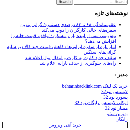
Search
navigation
for:
نوشته‌های تازه
عقب‌ماندگی ۶۸ تا ۸۳ درصدی دستمزد/ گرانی بنزین
سفره‌های خالی کارگران را ذوب می‌کند
پیش‌بینی مهم از آینده بازار مسکن / توافق، قیمت خانه را
افزایش می‌دهد؟
آمار تازه از سفره ایرانی‌ها / کاهش قیمت چند کالا زیر سایه
گرانی‌های سنگین
سقف جدید کارت به کارت و انتقال پول اعلام شد
راه‌های جلوگیری از حذف یارانه اعلام شد
مدیر :
خرید بک لینک behtarinbacklink.com
لایسنس نود32
پسورد نود 32
اوکلی لایسنس رایگان نود 32
همیار نود 32
بهترین سئو
رایگان
خرید آنتی ویروس