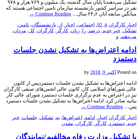
تشکیل می‌دهندتا پایان سال گذشته، یک میلیون و ۷۶۹ هزار و ۹۷۸
نفر در سراسر کشور بازنشسته سازمان تامین اجتماعی هستند که
میانگین سابقه آنان ۲۴٫۶ سال…
Continue Reading
→
اخبار کارگران
۸
,
92
,
اجتماعی
,
اخبار
,
از
,
بازنشستگان
,
تامین
,
تشکیل
,
خبر جدید
,
درصد
,
را
,
زنان
,
کارگر
,
کارگران
,
کل
,
مردان
,
می‌دهند
,
و
ادامه اعتراض‌ها به تشکیل نشدن جلسات
دستمزد
Posted on
اکتبر 9, 2018
by
ادامه اعتراض‌ها به تشکیل نشدن جلسات دستمزدپس از کانون
عالی شوراهای اسلامی کار، کانون عالی انجمن‌های صنفی کارگران
نیز در اعتراض به عدم برگزاری جلسات دستمزد شورای عالی کار
بیانیه صادر کرد. ادامه اعتراض‌ها به تشکیل نشدن جلسات دستمزد
پس…
Continue Reading
→
اخبار کارگران
اخبار
,
ادامه
,
اعتراض‌ها
,
به
,
تشکیل
,
جلسات
,
خبر
جدید
,
دستمزد
,
کارگر
,
کارگران
,
نشدن
با تشکیل وزارت رفاه مخالفیم/نمایندگان