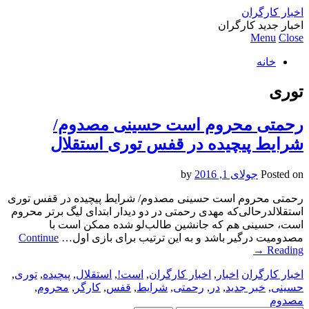
اخبار کارگران
اخبار جدید کارگران
Menu
Close
خانه
توری
رحمتی محروم است حسینی مصدوم/
شرایط پیچیده در قفس توری استقلال
Posted on
جولای 1, 2016
by
رحمتی محروم است حسینی مصدوم/ شرایط پیچیده در قفس توری
استقلالدرحالی‌که مهدی رحمتی در دو دیدار ابتدای لیگ برتر محروم
است، حسینی هم که جانشین طالب‌لو شده ممکن است با
مصدومیت درگیر باشد و به این ترتیب برای بازی اول…
Continue
→
Reading
اخبار کارگران
اخبار
,
اخبار کارگران
,
است!
,
استقلال
,
پیچیده
,
توری
,
حسینی
,
خبر جدید
,
در
,
رحمتی
,
شرایط
,
قفس
,
کارگر
,
محروم
,
مصدوم