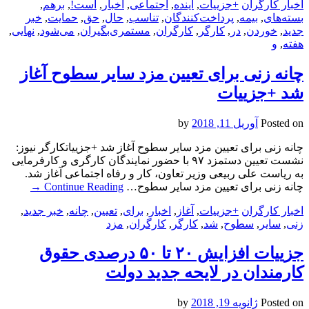
اخبار کارگران
+جزییات
,
آینده
,
اجتماعی
,
اخبار
,
است!
,
برهم
,
بسته‌های
,
بیمه
,
پرداخت‌کنندگان
,
تناسب
,
حال
,
حق
,
حمایت
,
خبر
جدید
,
خوردن
,
در
,
کارگر
,
کارگران
,
مستمری‌بگیران
,
می‌شود
,
نهایی
,
هفته
,
و
چانه زنی برای تعیین مزد سایر سطوح آغاز
شد +جزییات
Posted on
آوریل 11, 2018
by
چانه زنی برای تعیین مزد سایر سطوح آغاز شد +جزییاتکارگر نیوز:
نشست تعیین دستمزد ۹۷ با حضور نمایندگان کارگری و کارفرمایی
به ریاست علی ربیعی وزیر تعاون، کار و رفاه اجتماعی آغاز شد.
چانه زنی برای تعیین مزد سایر سطوح…
Continue Reading
→
اخبار کارگران
+جزییات
,
آغاز
,
اخبار
,
برای
,
تعیین
,
چانه
,
خبر جدید
,
زنی
,
سایر
,
سطوح
,
شد
,
کارگر
,
کارگران
,
مزد
جزییات افزایش ۲۰ تا ۵۰ درصدی حقوق
کارمندان در لایحه جدید دولت
Posted on
ژانویه 19, 2018
by