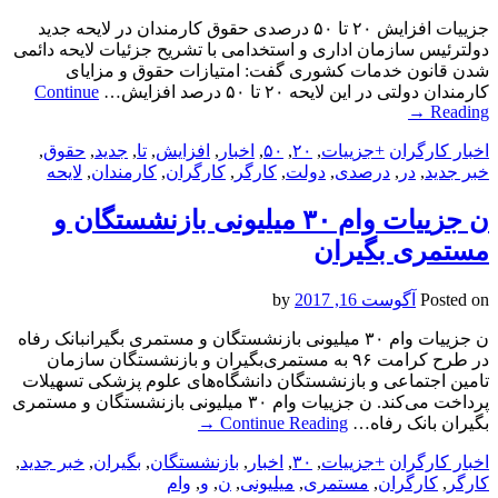
جزییات افزایش ۲۰ تا ۵۰ درصدی حقوق کارمندان در لایحه جدید
دولترئیس سازمان اداری و استخدامی با تشریح جزئیات لایحه دائمی
شدن قانون خدمات کشوری گفت: امتیازات حقوق و مزایای
کارمندان دولتی در این لایحه ۲۰ تا ۵۰ درصد افزایش…
Continue
→
Reading
اخبار کارگران
+جزییات
,
۲۰
,
۵۰
,
اخبار
,
افزایش
,
تا
,
جدید
,
حقوق
,
خبر جدید
,
در
,
درصدی
,
دولت
,
کارگر
,
کارگران
,
کارمندان
,
لایحه‌
ن جزییات وام ۳۰ میلیونی بازنشستگان و
مستمری بگیران
Posted on
آگوست 16, 2017
by
ن جزییات وام ۳۰ میلیونی بازنشستگان و مستمری بگیرانبانک رفاه
در طرح کرامت ۹۶ به مستمری‌بگیران و بازنشستگان سازمان
تامین اجتماعی و بازنشستگان دانشگاه‌های علوم پزشکی تسهیلات
پرداخت می‌کند. ن جزییات وام ۳۰ میلیونی بازنشستگان و مستمری
بگیران بانک رفاه…
Continue Reading
→
اخبار کارگران
+جزییات
,
۳۰
,
اخبار
,
بازنشستگان
,
بگیران
,
خبر جدید
,
کارگر
,
کارگران
,
مستمری
,
میلیونی
,
ن
,
و
,
وام