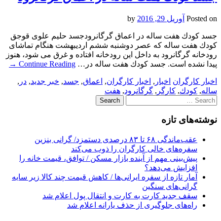
Posted on
آوریل 29, 2016
by
جسد كودك هفت ساله در اعماق گرگانرودجسد حلیم علوی قوجق
كودك هفت ساله كه عصر دوشنبه ششم اردیبهشت هنگام تماشای
رودخانه گرگانرود به داخل این رودخانه افتاده و غرق می شود، هنوز
پیدا نشده است. جسد كودك هفت ساله در…
Continue Reading
→
اخبار کارگران
اخبار
,
اخبار کارگران
,
اعماق
,
جسد
,
خبر جدید
,
در
,
ساله
,
كودك
,
کارگر
,
گرگانرود
,
هفت
Search
for:
نوشته‌های تازه
عقب‌ماندگی ۶۸ تا ۸۳ درصدی دستمزد/ گرانی بنزین
سفره‌های خالی کارگران را ذوب می‌کند
پیش‌بینی مهم از آینده بازار مسکن / توافق، قیمت خانه را
افزایش می‌دهد؟
آمار تازه از سفره ایرانی‌ها / کاهش قیمت چند کالا زیر سایه
گرانی‌های سنگین
سقف جدید کارت به کارت و انتقال پول اعلام شد
راه‌های جلوگیری از حذف یارانه اعلام شد