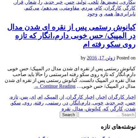
بیکاری،
,
تبعیض‌ها
,
تلخی
,
تولید
,
حس
,
خبر جدید
,
را
,
شعار
,
قرار
,
کارگر
,
کارگران
,
کام
,
مردم
,
مقاومتی،
,
می‌دهم/
,
می‌کنم
,
نابرابری‌ها
,
همه
,
و
,
وجود
کیانوش رستمی پس از نقره ای شدن مدال
در المپیک/ حس خوبی دارم،انگار که تازه
روی سکو رفته ام
Posted on
ژوئن 17, 2016
by
کیانوش رستمی پس از نقره ای شدن مدال در المپیک/ حس خوبی
دارم،انگار که تازه روی سکو رفته امرستمی را حالا باید صاحب
مدال نقره در المپیک دانست. کیانوش رستمی پس از نقره ای شدن
مدال در المپیک/ حس خوبی…
Continue Reading
→
اخبار کارگران
اخبار
,
اخبار کارگران
,
از
,
المپیک
,
ام
,
ای
,
پس
,
تازه
,
حس
,
خبر جدید
,
خوبی
,
دارم،انگار
,
در
,
رستمی
,
رفته
,
روی
,
سکو
,
شدن
,
کارگر
,
که
,
کیانوش
,
مدال
,
نقره
Search
for:
نوشته‌های تازه