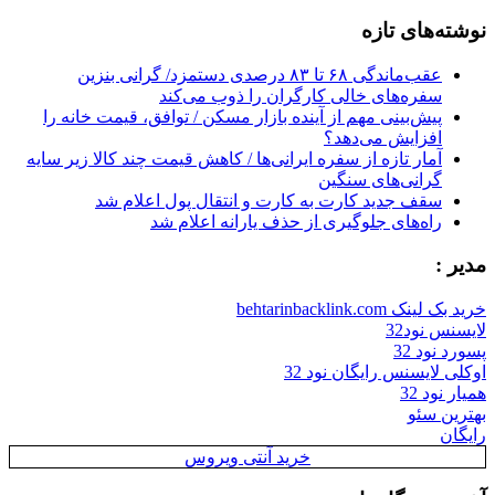
for:
نوشته‌های تازه
عقب‌ماندگی ۶۸ تا ۸۳ درصدی دستمزد/ گرانی بنزین
سفره‌های خالی کارگران را ذوب می‌کند
پیش‌بینی مهم از آینده بازار مسکن / توافق، قیمت خانه را
افزایش می‌دهد؟
آمار تازه از سفره ایرانی‌ها / کاهش قیمت چند کالا زیر سایه
گرانی‌های سنگین
سقف جدید کارت به کارت و انتقال پول اعلام شد
راه‌های جلوگیری از حذف یارانه اعلام شد
مدیر :
خرید بک لینک behtarinbacklink.com
لایسنس نود32
پسورد نود 32
اوکلی لایسنس رایگان نود 32
همیار نود 32
بهترین سئو
رایگان
خرید آنتی ویروس