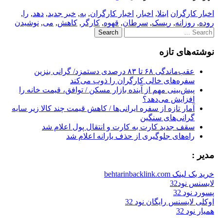
اخبار کارگران
ابتلا
,
اخبار
,
اخبار کارگران
,
به
,
خبر جدید
,
دهد
,
را
,
روده
,
روزانه
,
ریسک
,
سرطان
,
قهوه
,
کارگر
,
کاهش
,
می
,
نوشیدن
Search
for:
نوشته‌های تازه
عقب‌ماندگی ۶۸ تا ۸۳ درصدی دستمزد/ گرانی بنزین
سفره‌های خالی کارگران را ذوب می‌کند
پیش‌بینی مهم از آینده بازار مسکن / توافق، قیمت خانه را
افزایش می‌دهد؟
آمار تازه از سفره ایرانی‌ها / کاهش قیمت چند کالا زیر سایه
گرانی‌های سنگین
سقف جدید کارت به کارت و انتقال پول اعلام شد
راه‌های جلوگیری از حذف یارانه اعلام شد
مدیر :
خرید بک لینک behtarinbacklink.com
لایسنس نود32
پسورد نود 32
اوکلی لایسنس رایگان نود 32
همیار نود 32