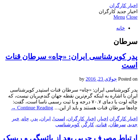
اخبار کارگران
اخبار جدید کارگران
Menu
Close
خانه
سرطان
پدر کویرشناسی ایران: «چاه» سرطان قنات
است
Posted on
جولای 23, 2016
by
پدر کویرشناسی ایران: «چاه» سرطان قنات استپدر کویرشناسی
ایران با اشاره به اینکه گرم‌ترین نقطه جهان گندم‌بریان نیست، که
چاله لوت با دمای ۷۰.۷ درجه و با ثبت رسمی ناسا است، گفت:
چاه‌ها سرطان قنات هستند و باید از این…
Continue Reading
→
اخبار کارگران
اخبار
,
اخبار کارگران
,
است!
,
ایران
,
پدر
,
چاه
,
خبر
جدید
,
سرطان
,
قنات
,
کارگر
,
کویرشناسی
ارتباط مصرف چربی بعد از یائسگی و ریسک