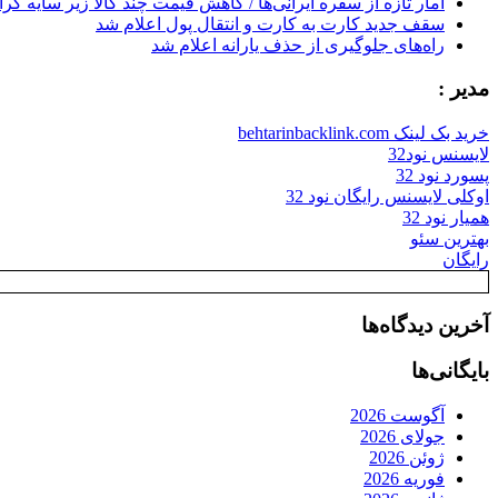
آمار تازه از سفره ایرانی‌ها / کاهش قیمت چند کالا زیر سایه گر
سقف جدید کارت به کارت و انتقال پول اعلام شد
راه‌های جلوگیری از حذف یارانه اعلام شد
مدیر :
خرید بک لینک behtarinbacklink.com
لایسنس نود32
پسورد نود 32
اوکلی لایسنس رایگان نود 32
همیار نود 32
بهترین سئو
رایگان
آخرین دیدگاه‌ها
بایگانی‌ها
آگوست 2026
جولای 2026
ژوئن 2026
فوریه 2026