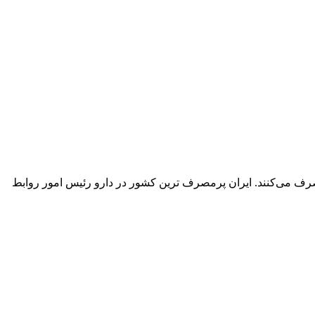
رورئیس امور روابط عمومی انجمن داروسازان ایران گفت: ایرانی‌ها به طور میانگین سالانه 340 بار دارو مصرف می‌کنند. ایران پرمصرف ترین کشور در دارو رئیس امور روابط