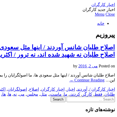
اخبار کارگران
اخبار جدید کارگران
Menu
Close
خانه
پیروزیم
اصلاح طلبان شانس آوردند / اینها مثل سعودی ها
اصلاح طلبان نه شهید شده اند، نه ترور / اک
Posted on
می 2, 2016
by
اصلاح طلبان شانس آوردند / اینها مثل سعودی ها، ما اصولگرایان را بم
این…
Continue Reading
→
اخبار کارگران
/
,
آوردند
,
اخبار
,
اخبار کارگران
,
اصلاح
,
اصولگرایان
,
اکث
طلبان
,
فقط
,
کارگر
,
کردند،
,
ما
,
ماست،
,
مثل
,
مجلس
,
می
,
نه
,
ها
,
ها،
Search
for:
نوشته‌های تازه