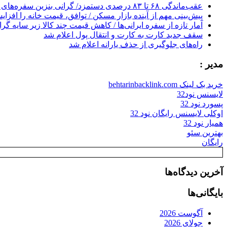
عقب‌ماندگی ۶۸ تا ۸۳ درصدی دستمزد/ گرانی بنزین سفره‌های خالی کارگران را ذوب می‌کند
پیش‌بینی مهم از آینده بازار مسکن / توافق، قیمت خانه را افزا
آمار تازه از سفره ایرانی‌ها / کاهش قیمت چند کالا زیر سایه گر
سقف جدید کارت به کارت و انتقال پول اعلام شد
راه‌های جلوگیری از حذف یارانه اعلام شد
مدیر :
خرید بک لینک behtarinbacklink.com
لایسنس نود32
پسورد نود 32
اوکلی لایسنس رایگان نود 32
همیار نود 32
بهترین سئو
رایگان
آخرین دیدگاه‌ها
بایگانی‌ها
آگوست 2026
جولای 2026