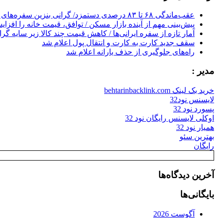
عقب‌ماندگی ۶۸ تا ۸۳ درصدی دستمزد/ گرانی بنزین سفره‌های خالی کارگران را ذوب می‌کند
پیش‌بینی مهم از آینده بازار مسکن / توافق، قیمت خانه را افزا
آمار تازه از سفره ایرانی‌ها / کاهش قیمت چند کالا زیر سایه گر
سقف جدید کارت به کارت و انتقال پول اعلام شد
راه‌های جلوگیری از حذف یارانه اعلام شد
مدیر :
خرید بک لینک behtarinbacklink.com
لایسنس نود32
پسورد نود 32
اوکلی لایسنس رایگان نود 32
همیار نود 32
بهترین سئو
رایگان
آخرین دیدگاه‌ها
بایگانی‌ها
آگوست 2026