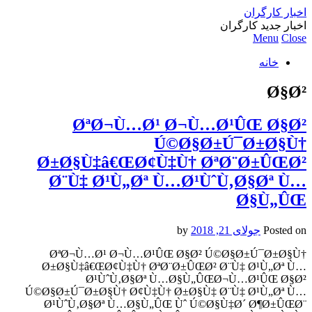
اخبار کارگران
اخبار جدید کارگران
Menu
Close
خانه
Ø§Ø²
ØªØ¬Ù…Ø¹ Ø¬Ù…Ø¹ÛŒ Ø§Ø²
Ú©Ø§Ø±Ú¯Ø±Ø§Ù†
Ø±Ø§Ù‡â€ŒØ¢Ù‡Ù† ØªØ¨Ø±ÛŒØ²
Ø¨Ù‡ Ø¹Ù„Øª Ù…Ø¹ÙˆÙ‚Ø§Øª Ù…
Ø§Ù„ÛŒ
Posted on
جولای 21, 2018
by
ØªØ¬Ù…Ø¹ Ø¬Ù…Ø¹ÛŒ Ø§Ø² Ú©Ø§Ø±Ú¯Ø±Ø§Ù†
Ø±Ø§Ù‡â€ŒØ¢Ù‡Ù† ØªØ¨Ø±ÛŒØ² Ø¨Ù‡ Ø¹Ù„Øª Ù…
Ø¹ÙˆÙ‚Ø§Øª Ù…Ø§Ù„ÛŒØ¬Ù…Ø¹ÛŒ Ø§Ø²
Ú©Ø§Ø±Ú¯Ø±Ø§Ù† Ø¢Ù‡Ù† Ø±Ø§Ù‡ Ø¨Ù‡ Ø¹Ù„Øª Ù…
Ø¹ÙˆÙ‚Ø§Øª Ù…Ø§Ù„ÛŒ Ùˆ Ú©Ø§Ù‡Ø´ Ø¶Ø±ÛŒØ¨