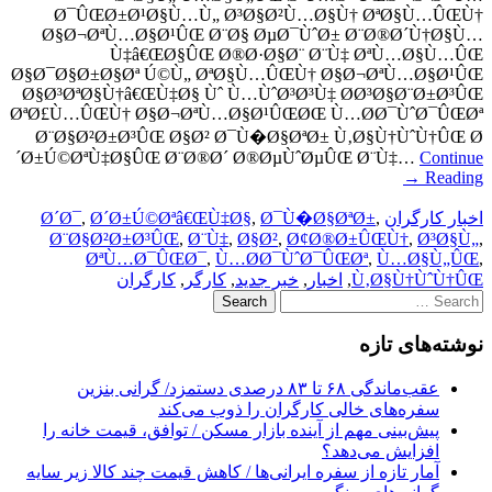
Ø¯ÛŒØ±Ø¹Ø§Ù…Ù„ Ø³Ø§Ø²Ù…Ø§Ù† ØªØ§Ù…ÛŒÙ†
Ø§Ø¬ØªÙ…Ø§Ø¹ÛŒ Ø¨Ø§ ØµØ¯ÙˆØ± Ø¨Ø®Ø´Ù†Ø§Ù…
Ù‡â€ŒØ§ÛŒ Ø®Ø·Ø§Ø¨ Ø¨Ù‡ ØªÙ…Ø§Ù…ÛŒ
Ø§Ø¯Ø§Ø±Ø§Øª Ú©Ù„ ØªØ§Ù…ÛŒÙ† Ø§Ø¬ØªÙ…Ø§Ø¹ÛŒ
Ø§Ø³ØªØ§Ù†â€ŒÙ‡Ø§ Ùˆ Ù…ÙˆØ³Ø³Ù‡ Ø­Ø³Ø§Ø¨Ø±Ø³ÛŒ
ØªØ£Ù…ÛŒÙ† Ø§Ø¬ØªÙ…Ø§Ø¹ÛŒØŒ Ù…Ø­Ø¯ÙˆØ¯ÛŒØª
Ø¨Ø§Ø²Ø±Ø³ÛŒ Ø§Ø² Ø¯Ù�Ø§ØªØ± Ù‚Ø§Ù†ÙˆÙ†ÛŒ Ø
´Ø±Ú©ØªÙ‡Ø§ÛŒ Ø¨Ø®Ø´ Ø®ØµÙˆØµÛŒ Ø¨Ù‡…
Continue
→
Reading
اخبار کارگران
,
Ø¯Ù�Ø§ØªØ±
,
Ø´Ø±Ú©Øªâ€ŒÙ‡Ø§
,
Ø´Ø¯
Ø¨Ø§Ø²Ø±Ø³ÛŒ
,
Ø¨Ù‡
,
Ø§Ø²
,
Ø¢Ø®Ø±ÛŒÙ†
,
Ø³Ø§Ù„
,
ØªÙ…Ø¯ÛŒØ¯
,
Ù…Ø­Ø¯ÙˆØ¯ÛŒØª
,
Ù…Ø§Ù„ÛŒ
,
Ù‚Ø§Ù†ÙˆÙ†ÛŒ
,
اخبار
,
خبر جدید
,
کارگر
,
کارگران
Search
for:
نوشته‌های تازه
عقب‌ماندگی ۶۸ تا ۸۳ درصدی دستمزد/ گرانی بنزین
سفره‌های خالی کارگران را ذوب می‌کند
پیش‌بینی مهم از آینده بازار مسکن / توافق، قیمت خانه را
افزایش می‌دهد؟
آمار تازه از سفره ایرانی‌ها / کاهش قیمت چند کالا زیر سایه