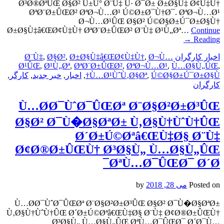
Ø³Ø®ØªÛŒ Ø§Ø² Û±Û° Ø¨Ù‡ Û· Ø¯Ø± Ø±Ø§Ù‡ Ø¢Ù‡Ù†
ØªØ¨Ø±ÛŒØ² ØªØ¬Ù…Ø¹ Ú©Ø±Ø¯Ù†Ø¯. ØªØ¬Ù…Ø¹
Ø¬Ù…Ø¹ÛŒ Ø§Ø² Ú©Ø§Ø±Ú¯Ø±Ø§Ù†
Ø±Ø§Ù‡â€ŒØ¢Ù‡Ù† ØªØ¨Ø±ÛŒØ² Ø¨Ù‡ Ø¹Ù„Øª…
Continue
→
Reading
اخبار کارگران
Ø¬Ù…
,
Ø±Ø§Ù‡â€ŒØ¢Ù‡Ù†
,
Ø§Ø²
,
Ø¨Ù‡
Ø¹ÛŒ
,
Ø¹Ù„Øª
,
ØªØ¨Ø±ÛŒØ²
,
ØªØ¬Ù…Ø¹
,
Ù…Ø§Ù„ÛŒ
,
Ú©Ø§Ø±Ú¯Ø±Ø§Ù†
,
Ù…Ø¹ÙˆÙ‚Ø§Øª
,
اخبار
,
خبر جدید
,
کارگر
,
کارگران
Ù…Ø­Ø¯ÙˆØ¯ÛŒØª Ø¨Ø§Ø²Ø±Ø³ÛŒ
Ø§Ø² Ø¯Ù�Ø§ØªØ± Ù‚Ø§Ù†ÙˆÙ†ÛŒ
Ø´Ø±Ú©Øªâ€ŒÙ‡Ø§ Ø¨Ù‡
Ø¢Ø®Ø±ÛŒÙ† Ø³Ø§Ù„ Ù…Ø§Ù„ÛŒ
ØªÙ…Ø¯ÛŒØ¯ Ø´Ø¯
Posted on
می 28, 2018
by
Ù…Ø­Ø¯ÙˆØ¯ÛŒØª Ø¨Ø§Ø²Ø±Ø³ÛŒ Ø§Ø² Ø¯Ù�Ø§ØªØ±
Ù‚Ø§Ù†ÙˆÙ†ÛŒ Ø´Ø±Ú©Øªâ€ŒÙ‡Ø§ Ø¨Ù‡ Ø¢Ø®Ø±ÛŒÙ†
Ø³Ø§Ù„ Ù…Ø§Ù„ÛŒ ØªÙ…Ø¯ÛŒØ¯ Ø´Ø¯Ù…