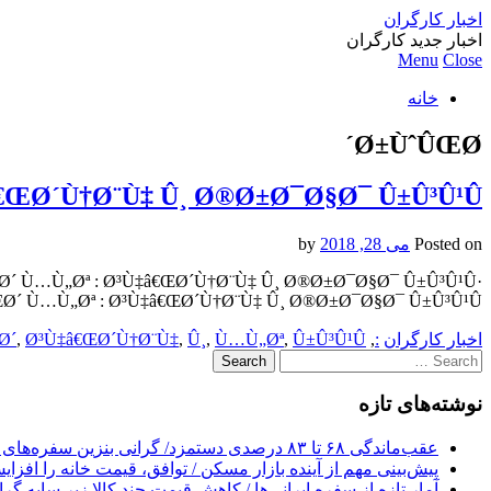
اخبار کارگران
اخبار جدید کارگران
Menu
Close
خانه
Ø±ÙˆÛŒØ´
ŒØ´Ù†Ø¨Ù‡ Û¸ Ø®Ø±Ø¯Ø§Ø¯ Û±Û³Û¹Û·
Posted on
می 28, 2018
by
´ Ù…Ù„Øª : Ø³Ù‡â€ŒØ´Ù†Ø¨Ù‡ Û¸ Ø®Ø±Ø¯Ø§Ø¯ Û±Û³Û¹Û·
´ Ù…Ù„Øª : Ø³Ù‡â€ŒØ´Ù†Ø¨Ù‡ Û¸ Ø®Ø±Ø¯Ø§Ø¯ Û±Û³Û¹Û·
اخبار کارگران
:
,
Û±Û³Û¹Û·
,
Ù…Ù„Øª
,
Û¸
,
Ø³Ù‡â€ŒØ´Ù†Ø¨Ù‡
,
Ø´
Search
for:
نوشته‌های تازه
عقب‌ماندگی ۶۸ تا ۸۳ درصدی دستمزد/ گرانی بنزین سفره‌های خالی کارگران را ذوب می‌کند
پیش‌بینی مهم از آینده بازار مسکن / توافق، قیمت خانه را افزا
آمار تازه از سفره ایرانی‌ها / کاهش قیمت چند کالا زیر سایه گر