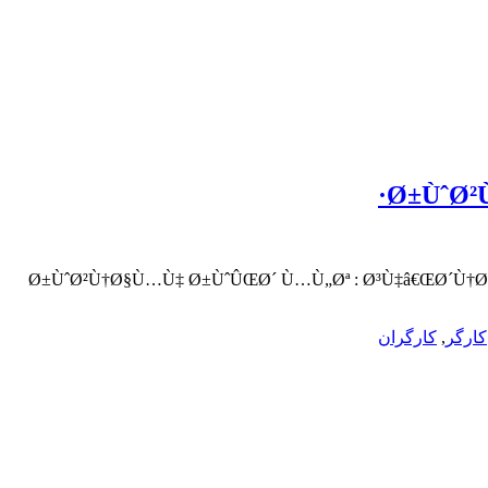
Ø±ÙˆØ²
Ø±ÙˆØ²Ù†Ø§Ù…Ù‡ Ø±ÙˆÛŒØ´ Ù…Ù„Øª : Ø³Ù‡â€ŒØ´Ù†Ø¨
کارگر
,
کارگران