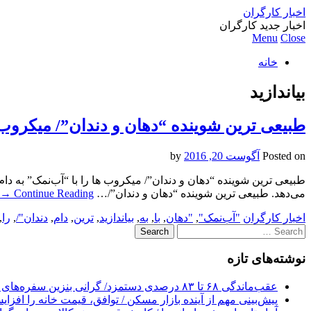
اخبار کارگران
اخبار جدید کارگران
Menu
Close
خانه
بیاندازید
طبیعی ترین شوینده “دهان و دندان”/ میکروب ها
Posted on
آگوست 20, 2016
by
طبیعی ترین شوینده “دهان و دندان”/ میکروب ها را با “آب‌نمک” به د
می‌دهد. طبیعی ترین شوینده “دهان و دندان”/…
Continue Reading
→
اخبار کارگران
"آب‌نمک"
,
"دهان
,
با
,
به
,
بیاندازید
,
ترین
,
دام
,
دندان"/
,
را
,
Search
for:
نوشته‌های تازه
عقب‌ماندگی ۶۸ تا ۸۳ درصدی دستمزد/ گرانی بنزین سفره‌های خالی کارگران را ذوب می‌کند
پیش‌بینی مهم از آینده بازار مسکن / توافق، قیمت خانه را افزا