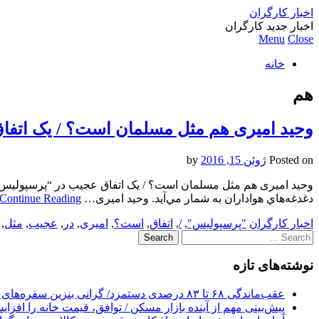
اخبار کارگران
اخبار جدید کارگران
Menu
Close
خانه
هم
وحید امیری هم مثل مسلمان است؟ / یک اتفا
Posted on
ژوئن 15, 2016
by
وحید امیری هم مثل مسلمان است؟ / یک اتفاق عجیب در “پرسپولیس”اي
دغدغه‌هاي هواداران به شمار مي‌آيد. وحید امیری…
Continue Reading
اخبار کارگران
"پرسپولیس"
,
/
,
اتفاق
,
است؟
,
امیری
,
در
,
عجیب
,
مثل
,
Search
for:
نوشته‌های تازه
عقب‌ماندگی ۶۸ تا ۸۳ درصدی دستمزد/ گرانی بنزین سفره‌های خالی کارگران را ذوب می‌کند
پیش‌بینی مهم از آینده بازار مسکن / توافق، قیمت خانه را افزا