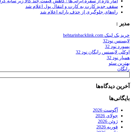
آمار تازه از سفره ایرانی‌ها / کاهش قیمت چند کالا زیر سایه گر
سقف جدید کارت به کارت و انتقال پول اعلام شد
راه‌های جلوگیری از حذف یارانه اعلام شد
مدیر :
خرید بک لینک behtarinbacklink.com
لایسنس نود32
پسورد نود 32
اوکلی لایسنس رایگان نود 32
همیار نود 32
بهترین سئو
رایگان
آخرین دیدگاه‌ها
بایگانی‌ها
آگوست 2026
جولای 2026
ژوئن 2026
فوریه 2026