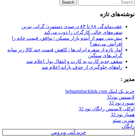
Search
for:
نوشته‌های تازه
عقب‌ماندگی ۶۸ تا ۸۳ درصدی دستمزد/ گرانی بنزین
سفره‌های خالی کارگران را ذوب می‌کند
پیش‌بینی مهم از آینده بازار مسکن / توافق، قیمت خانه را
افزایش می‌دهد؟
آمار تازه از سفره ایرانی‌ها / کاهش قیمت چند کالا زیر سایه
گرانی‌های سنگین
سقف جدید کارت به کارت و انتقال پول اعلام شد
راه‌های جلوگیری از حذف یارانه اعلام شد
مدیر :
خرید بک لینک behtarinbacklink.com
لایسنس نود32
پسورد نود 32
اوکلی لایسنس رایگان نود 32
همیار نود 32
بهترین سئو
رایگان
خرید آنتی ویروس