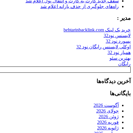
سقف جدید کارت به کارت و انتقال پول اعلام شد
راه‌های جلوگیری از حذف یارانه اعلام شد
مدیر :
خرید بک لینک behtarinbacklink.com
لایسنس نود32
پسورد نود 32
اوکلی لایسنس رایگان نود 32
همیار نود 32
بهترین سئو
رایگان
آخرین دیدگاه‌ها
بایگانی‌ها
آگوست 2026
جولای 2026
ژوئن 2026
فوریه 2026
ژانویه 2026