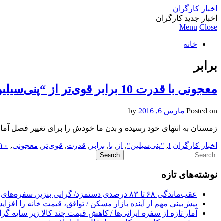
اخبار کارگران
اخبار جدید کارگران
Menu
Close
خانه
برابر
معجونی با قدرت 10 برابر قوی‌تر از “پنی‌سیلین” !
Posted on
مارس 6, 2016
by
زمستان به انتهای خود رسیده و بدن ما خودش را برای تغییر فصل آماده
اخبار کارگران
!
,
"پنی‌سیلین"
,
از
,
با
,
برابر
,
قدرت
,
قوی‌تر
,
معجونی
,
۱۰
Search
for:
نوشته‌های تازه
عقب‌ماندگی ۶۸ تا ۸۳ درصدی دستمزد/ گرانی بنزین سفره‌های خالی کارگران را ذوب می‌کند
پیش‌بینی مهم از آینده بازار مسکن / توافق، قیمت خانه را افزا
آمار تازه از سفره ایرانی‌ها / کاهش قیمت چند کالا زیر سایه گر