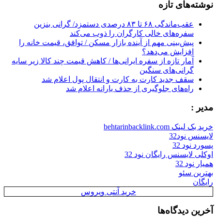
نوشته‌های تازه
عقب‌ماندگی ۶۸ تا ۸۳ درصدی دستمزد/ گرانی بنزین
سفره‌های خالی کارگران را ذوب می‌کند
پیش‌بینی مهم از آینده بازار مسکن / توافق، قیمت خانه را
افزایش می‌دهد؟
آمار تازه از سفره ایرانی‌ها / کاهش قیمت چند کالا زیر سایه
گرانی‌های سنگین
سقف جدید کارت به کارت و انتقال پول اعلام شد
راه‌های جلوگیری از حذف یارانه اعلام شد
مدیر :
خرید بک لینک behtarinbacklink.com
لایسنس نود32
پسورد نود 32
اوکلی لایسنس رایگان نود 32
همیار نود 32
بهترین سئو
رایگان
خرید آنتی ویروس
آخرین دیدگاه‌ها