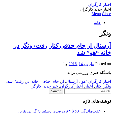
اخبار کارگران
اخبار جدید کارگران
Menu
Close
خانه
ونگر
آرسنال از جام حذفی کنار رفت/ ونگر در
خانه “هو” شد
Posted on
مارس 14, 2016
by
باشگاه خبری ورزشی ترانه
اخبار کارگران
"هو"
,
آرسنال
,
از
,
جام
,
حذفی
,
خانه
,
در
,
رفت/
,
شد
,
ونگر
,
کنار
,
اخبار
,
اخبار کارگران
,
خبر جدید
,
کارگر
Search
for:
نوشته‌های تازه
عقب‌ماندگی ۶۸ تا ۸۳ درصدی دستمزد/ گرانی بنزین