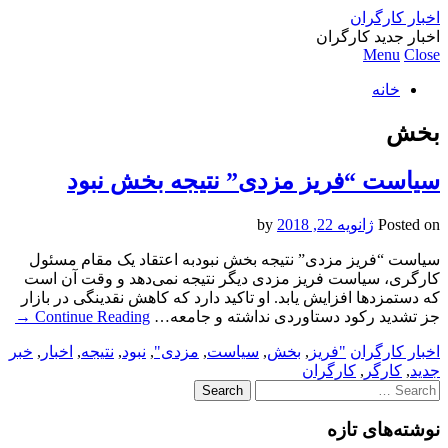
اخبار کارگران
اخبار جدید کارگران
Menu
Close
خانه
بخش
سیاست “فریز مزدی” نتیجه بخش نبود
Posted on
ژانویه 22, 2018
by
سیاست “فریز مزدی” نتیجه بخش نبودبه اعتقاد یک مقام مسئول
کارگری، سیاست فریز مزدی دیگر نتیجه نمی‌دهد و وقت آن است
که دستمزدها افزایش یابد. او تاکید دارد که کاهش نقدینگی در بازار
جز تشدید رکود دستاوردی نداشته و جامعه…
Continue Reading
→
اخبار کارگران
"فریز
,
بخش
,
سیاست
,
مزدی"
,
نبود
,
نتیجه
,
اخبار
,
خبر
جدید
,
کارگر
,
کارگران
Search
for:
نوشته‌های تازه