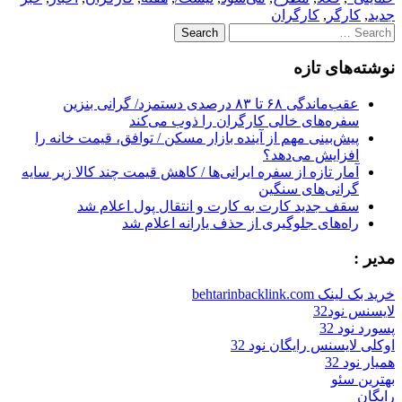
جدید
,
کارگر
,
کارگران
Search
for:
نوشته‌های تازه
عقب‌ماندگی ۶۸ تا ۸۳ درصدی دستمزد/ گرانی بنزین
سفره‌های خالی کارگران را ذوب می‌کند
پیش‌بینی مهم از آینده بازار مسکن / توافق، قیمت خانه را
افزایش می‌دهد؟
آمار تازه از سفره ایرانی‌ها / کاهش قیمت چند کالا زیر سایه
گرانی‌های سنگین
سقف جدید کارت به کارت و انتقال پول اعلام شد
راه‌های جلوگیری از حذف یارانه اعلام شد
مدیر :
خرید بک لینک behtarinbacklink.com
لایسنس نود32
پسورد نود 32
اوکلی لایسنس رایگان نود 32
همیار نود 32
بهترین سئو
رایگان