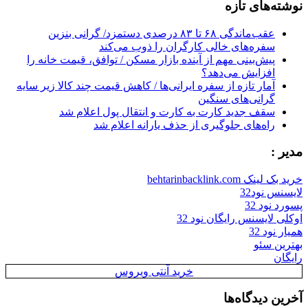
نوشته‌های تازه
عقب‌ماندگی ۶۸ تا ۸۳ درصدی دستمزد/ گرانی بنزین
سفره‌های خالی کارگران را ذوب می‌کند
پیش‌بینی مهم از آینده بازار مسکن / توافق، قیمت خانه را
افزایش می‌دهد؟
آمار تازه از سفره ایرانی‌ها / کاهش قیمت چند کالا زیر سایه
گرانی‌های سنگین
سقف جدید کارت به کارت و انتقال پول اعلام شد
راه‌های جلوگیری از حذف یارانه اعلام شد
مدیر :
خرید بک لینک behtarinbacklink.com
لایسنس نود32
پسورد نود 32
اوکلی لایسنس رایگان نود 32
همیار نود 32
بهترین سئو
رایگان
خرید آنتی ویروس
آخرین دیدگاه‌ها