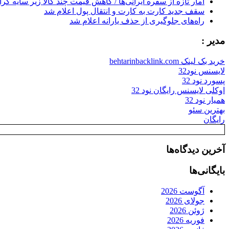
آمار تازه از سفره ایرانی‌ها / کاهش قیمت چند کالا زیر سایه گر
سقف جدید کارت به کارت و انتقال پول اعلام شد
راه‌های جلوگیری از حذف یارانه اعلام شد
مدیر :
خرید بک لینک behtarinbacklink.com
لایسنس نود32
پسورد نود 32
اوکلی لایسنس رایگان نود 32
همیار نود 32
بهترین سئو
رایگان
آخرین دیدگاه‌ها
بایگانی‌ها
آگوست 2026
جولای 2026
ژوئن 2026
فوریه 2026